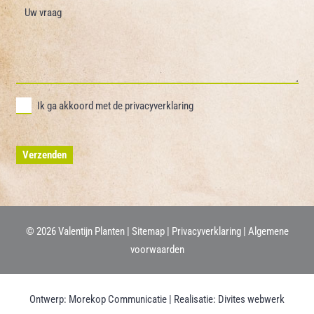
Ik ga akkoord met de
privacyverklaring
©
2026 Valentijn Planten |
Sitemap
|
Privacyverklaring
|
Algemene
voorwaarden
Ontwerp:
Morekop Communicatie
| Realisatie:
Divites webwerk